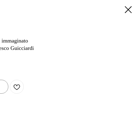
o immaginato
cesco Guicciardi