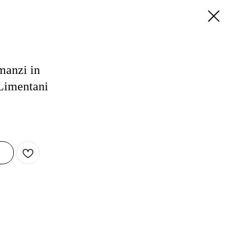
manzi in
Limentani