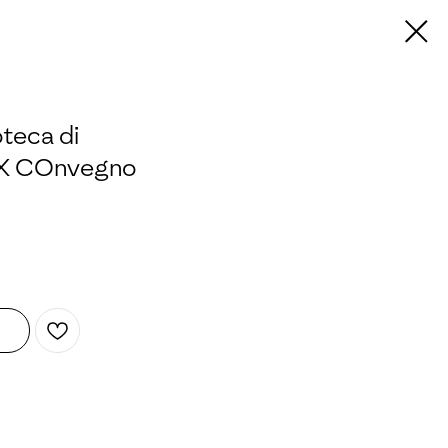
oteca di
 IX COnvegno