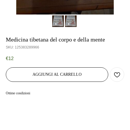
Medicina tibetana del corpo e della mente
SKU:
125383289966
€
12
AGGIUNGI AL CARRELLO
Ottime condizioni