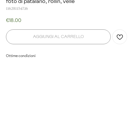
foto di patalano, rollin, velle
116281154736
€
18.00
AGGIUNGI AL CARRELLO
Ottime condizioni