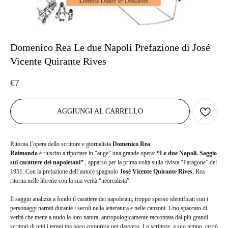
Domenico Rea Le due Napoli Prefazione di José
Vicente Quirante Rives
€
7
AGGIUNGI AL CARRELLO
Ritorna l’opera dello scrittore e giornalista
Domenico Rea
Raimondo
è riuscito a riportare in “auge” una grande opera:
“Le due Napoli. Saggio
sul carattere dei napoletani”
, apparso per la prima volta sulla rivista “Paragone” del
1951. Con la prefazione dell’autore spagnolo
José Vicente Quirante Rives
, Rea
ritorna nelle librerie con la sua verità “neorealista”.
Il saggio analizza a fondo il carattere dei napoletani, troppo spesso identificati con i
personaggi narrati durante i secoli nella letteratura e nelle canzoni. Uno spaccato di
verità che mette a nudo la loro natura, antropologicamente raccontata dai più grandi
scrittori di tutti i tempi ma poco compresa per davvero. Lo scrittore, a suo tempo, cercò